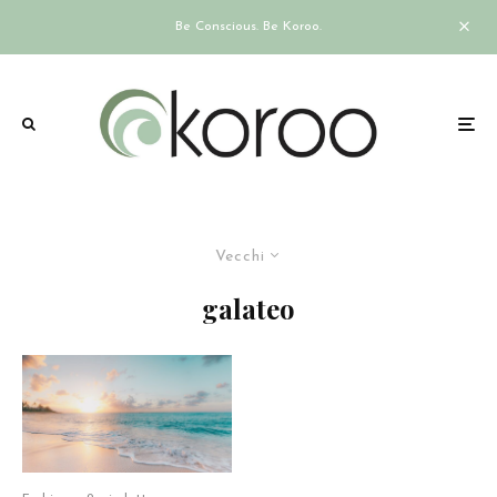
Be Conscious. Be Koroo.
Vecchi
galateo