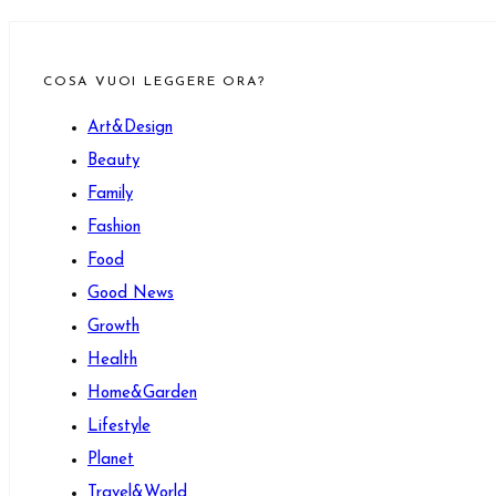
COSA VUOI LEGGERE ORA?
Art&Design
Beauty
Family
Fashion
Food
Good News
Growth
Health
Home&Garden
Lifestyle
Planet
Travel&World