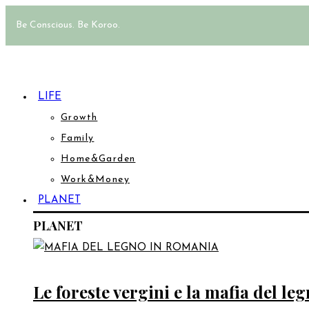
Be Conscious. Be Koroo.
LIFE
Growth
Family
Home&Garden
Work&Money
PLANET
PLANET
Le foreste vergini e la mafia del l