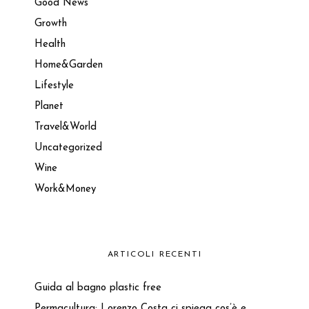
Good News
Growth
Health
Home&Garden
Lifestyle
Planet
Travel&World
Uncategorized
Wine
Work&Money
ARTICOLI RECENTI
Guida al bagno plastic free
Permacultura: Lorenzo Costa ci spiega cos’è e