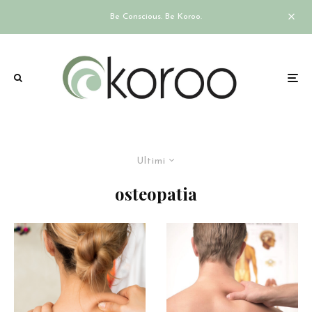
Be Conscious. Be Koroo.
Ultimi
osteopatia