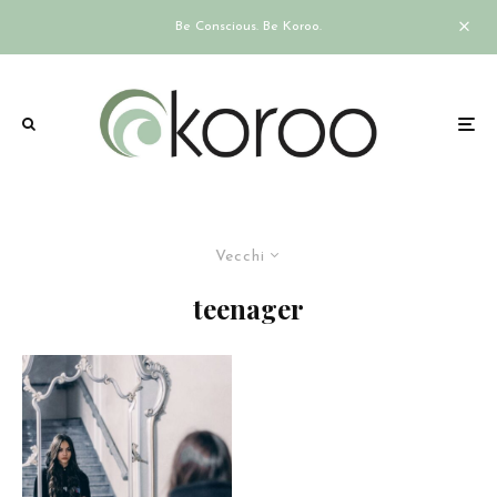
Be Conscious. Be Koroo.
Vecchi
teenager