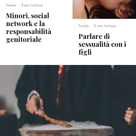
Family
·
8 min lettura
Minori, social
network e la
Family
·
11 min lettura
responsabilità
Parlare di
genitoriale
sessualità con i
figli