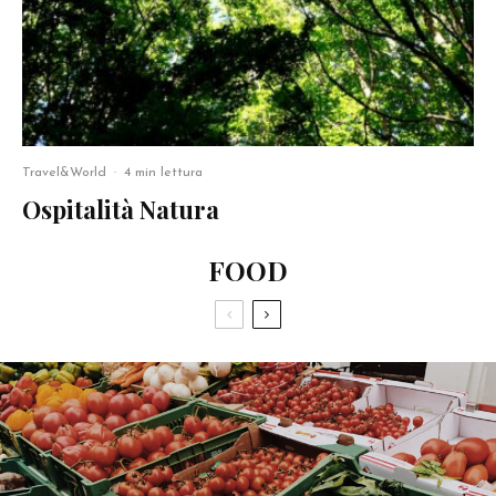
Travel&World
·
4 min lettura
Ospitalità Natura
FOOD