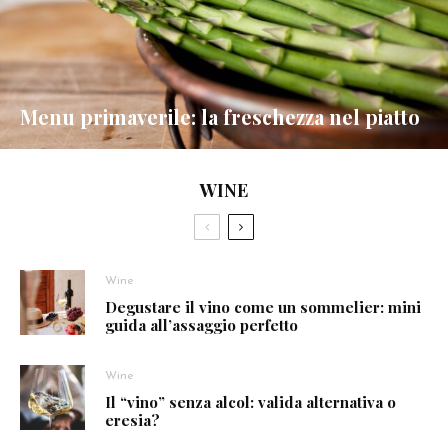
Menu primaverile: la freschezza nel piatto
WINE
Wine
Degustare il vino come un sommelier: mini
guida all’assaggio perfetto
Wine
Il “vino” senza alcol: valida alternativa o
eresia?