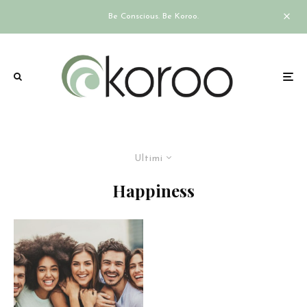
Be Conscious. Be Koroo.
Ultimi
Happiness