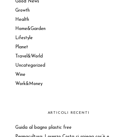
Good News
Growth
Health
Home&Garden
Lifestyle
Planet
Travel&World
Uncategorized
Wine
Work&Money
ARTICOLI RECENTI
Guida al bagno plastic free
Permacultura: Lorenzo Costa ci spiega cos’è e