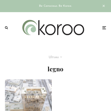
Be Conscious. Be Koroo.
Ultimi
legno