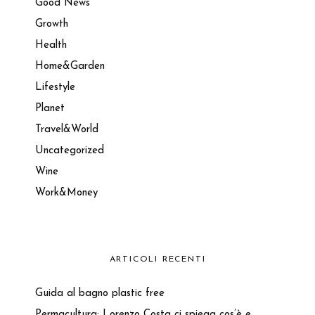
Good News
Growth
Health
Home&Garden
Lifestyle
Planet
Travel&World
Uncategorized
Wine
Work&Money
ARTICOLI RECENTI
Guida al bagno plastic free
Permacultura: Lorenzo Costa ci spiega cos’è e