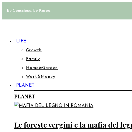
Be Conscious. Be Koroo.
LIFE
Growth
Family
Home&Garden
Work&Money
PLANET
PLANET
Le foreste vergini e la mafia del l