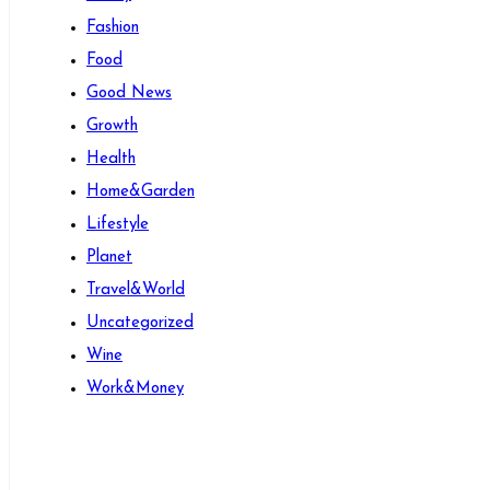
Fashion
Food
Good News
Growth
Health
Home&Garden
Lifestyle
Planet
Travel&World
Uncategorized
Wine
Work&Money