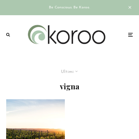
Be Conscious. Be Koroo.
Ultimi
vigna