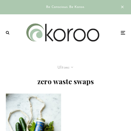
Be Conscious. Be Koroo.
Ultimi
zero waste swaps