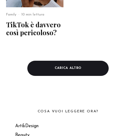
Family
·
10 min lettura
TikTok è davvero
così pericoloso?
CARICA ALTRO
COSA VUOI LEGGERE ORA?
Art&Design
Beauty