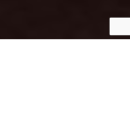
Un anno di
COVID
! È trascorso un intero anno dalle prime
notizie della pandemia. Tutto sembra non essere più come
prima: cambia la scuola, il lavoro, i rapporti sociali, affettivi e
cambia anche la percezione della bellezza e il nostro
benessere.
La quotidianità stravolta dopo un anno di