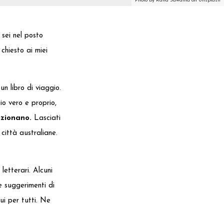
Photo by Rana Sawalha on Unsplash
, sei nel posto
 chiesto ai miei
n libro di viaggio.
o vero e proprio,
ozionano.
Lasciati
città australiane.
etterari. Alcuni
 e suggerimenti di
ui per tutti. Ne