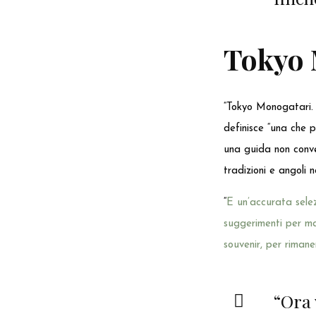
Tokyo 
“Tokyo Monogatari. R
definisce “una che p
una guida non convez
tradizioni e angoli n
“
E un’accurata selezio
suggerimenti per ma
souvenir, per rimane
“Ora 