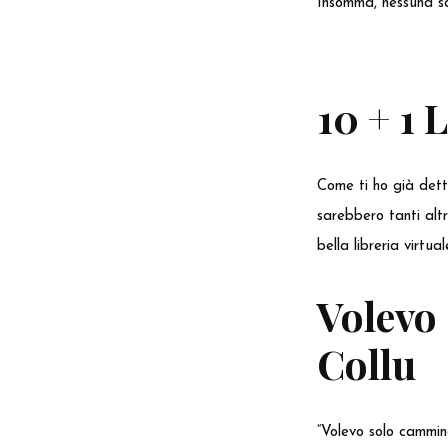
Insomma, nessuna sc
10 + 1 
Come ti ho già detto,
sarebbero tanti altri
bella libreria virtu
Volevo
Collu
“Volevo solo cammin