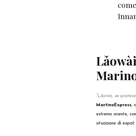
come 
Innan
Lǎowài
Marino
“Lǎowài, un pratese
MartinoExpress
, 
estremo oriente, co
situazione di expat