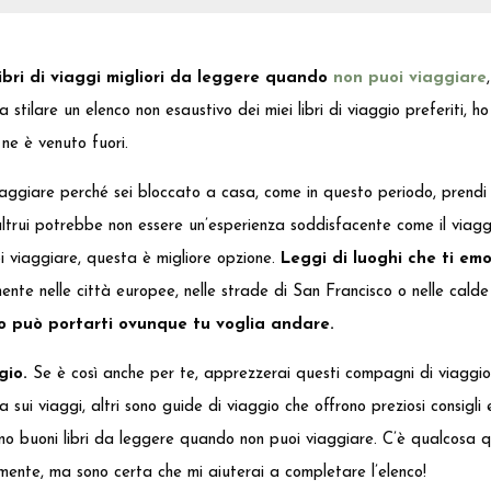
libri di viaggi migliori da leggere quando
non puoi viaggiare
 stilare un elenco non esaustivo dei miei libri di viaggio preferiti, ho
ne è venuto fuori.
ggiare perché sei bloccato a casa, come in questo periodo, prendi u
ltrui potrebbe non essere un’esperienza soddisfacente come il viaggi
 viaggiare, questa è migliore opzione.
Leggi di luoghi che ti em
ente nelle città europee, nelle strade di San Francisco o nelle calde 
io può portarti ovunque tu voglia andare.
gio.
Se è così anche per te, apprezzerai questi compagni di viaggio l
va sui viaggi, altri sono guide di viaggio che offrono preziosi consigli
ono buoni libri da leggere quando non puoi viaggiare. C’è qualcosa q
ente, ma sono certa che mi aiuterai a completare l’elenco!