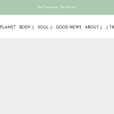
Be Conscious. Be Koroo.
PLANET
BODY
SOUL
GOOD NEWS
ABOUT
T