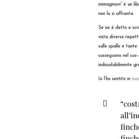
immaginavi” è un lib
non lo si affronta.
Se ne è detto e scri
vista diverso rispett
sulle spalle e tant
susseguono nel suo 
indissolubilmente g
Io l’ho sentito in
aud
“cost
all’i
finch
finch