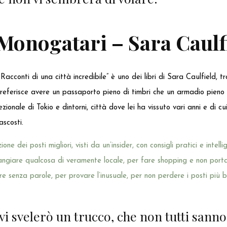
Monogatari – Sara Caulf
acconti di una città incredibile” è uno dei libri di Sara Caulfield, t
referisce avere un passaporto pieno di timbri che un armadio pieno di 
ionale di Tokio e dintorni, città dove lei ha vissuto vari anni e di cu
ascosti.
ne dei posti migliori, visti da un’insider, con consigli pratici e intelli
ngiare qualcosa di veramente locale, per fare shopping e non portar
re senza parole, per provare l’inusuale, per non perdere i posti più be
vi svelerò un trucco, che non tutti sanno