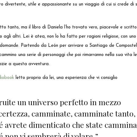
ro divertente, utile e appassionante su un viaggio di cui si crede di 
tto tanto, ma il libro di Daniela l’ho trovato vero, piacevole e scrit
o agli altri. Lei è atea, non lo ha fatto per ragioni religiose, con un
e domande. Partendo da León per arrivare a Santiago de Compostela i
cammino una serie di personaggi che poi rimarranno nella sua vita l
razie a questa avventura.
iobook
letto proprio da lei, una esperienza che vi consiglio
ruite un universo perfetto in mezzo
ncertezza, camminate, camminate tanto,
é avrete dimenticato che state cammin
é non vi sembrerà di volare.”