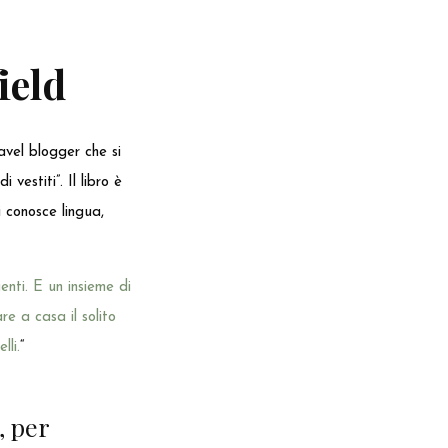
ield
ravel blogger che si
vestiti”. Il libro è
i conosce lingua,
genti. E un insieme di
e a casa il solito
lli.
“
, per