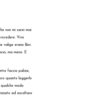
he non mi sarei mai
ricredere. Vivo
e valige erano libri.
tacei, ma meno. E
re faccio pulizie,
ibro quanto leggerlo
in qualche modo
iniziato ad ascoltare