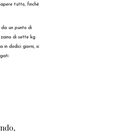
sapere tutto, finché
to da un punto di
o zaino di sette kg
n dodici giorni, si
egati
ando,