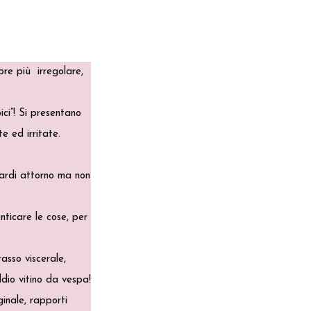
re più irregolare,
ici”! Si presentano
e ed irritate.
uardi attorno ma non
nticare le cose, per
sso viscerale,
ddio vitino da vespa!
inale, rapporti