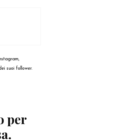
ndersene
Instagram,
i suoi follower.
o per
a.