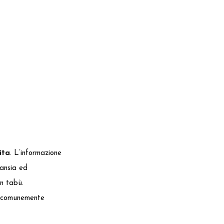
ita
. L’informazione
 ansia ed
n tabù.
l, comunemente