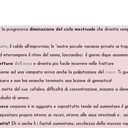
è la progressiva
diminuzione del ciclo mestruale
che diventa semp
.
ate
,
il caldo all’improvviso, le “nostre piccole vacanze private ai trop
d interrompere il ritmo del sonno, lasciandoci il giorno dopo assonnat
tettura
dell’osso
e diventa più facile incorrere nelle fratture.
nsieme ad una vampata arriva anche la palpitazione del
cuore
. Ti g
zzurro e non hai neanche terminato una lezione di ginnastica!
 mette del suo: cefalea, difficoltà di concentrazione, iniziamo a dime
 sbalzi di umore…
peso
corporeo è in agguato e soprattutto tende ad aumentare il gra
positarsi proprio intorno ai visceri, intorno alle anse intestinali e… a
mità?
Eh sì anche lì i fastidi aumentano, secchezza della mucosa vag