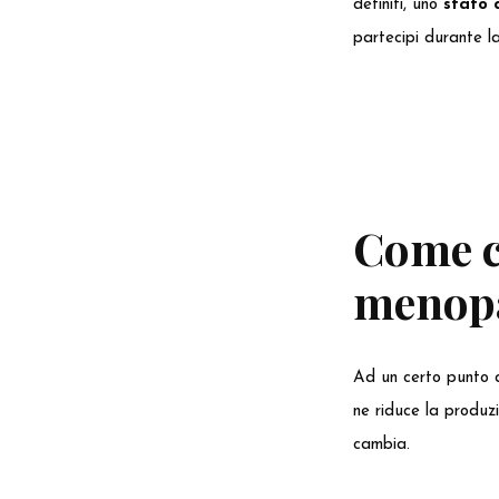
definiti, uno
stato 
partecipi durante l
Come c
menop
Ad un certo punto d
ne riduce la produz
cambia.