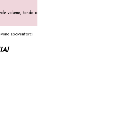
erde volume, tende a
evono spaventarci:
A!