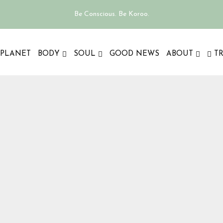
Be Conscious. Be Koroo.
PLANET
BODY
SOUL
GOOD NEWS
ABOUT
T