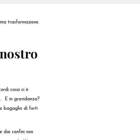
sima trasformazione.
 nostro
cordi cosa ci è
i”… E in gravidanza?
uo bagaglio di forti
e dai confini non