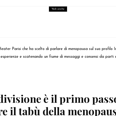
Vedi anche
Health
Pavimento pelvico: perché è importante pre
cura
ater Parisi che ha scelto di parlare di menopausa sul suo profilo 
 esperienze e scatenando un fiume di messaggi e consensi da parti de
ivisione è il primo pass
e il tabù della menopaus