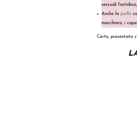
sessuali fastidios
Anche la
pelle
su
macchiarsi, i capel
Certo, presentata c
L