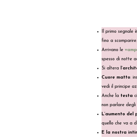
Il primo segnale 
fino a scomparire
Arrivano le
vamp
spesso di notte a
Si altera
l’archi
Cuore matto
: i
vedi il principe a
Anche la
testa
ci
non parlare degli
L’aumento del 
quello che va a de
E la nostra inti