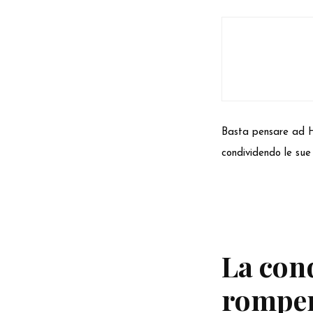
Basta pensare ad He
condividendo le sue
La cond
romper