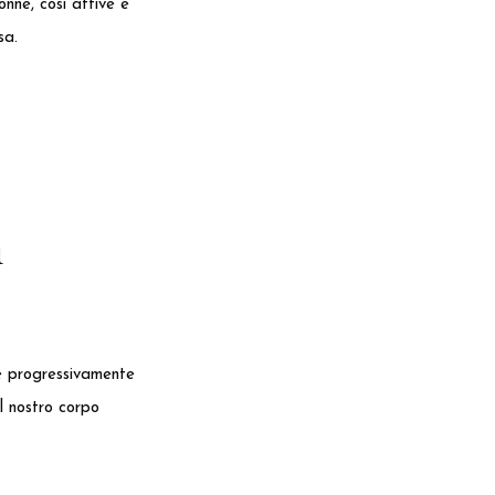
nne, così attive e
sa.
n
 e progressivamente
l nostro corpo