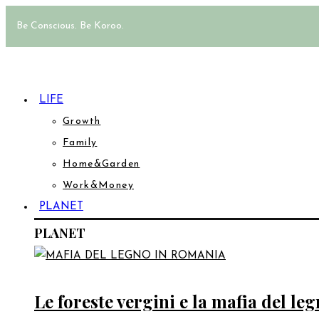
Be Conscious. Be Koroo.
LIFE
Growth
Family
Home&Garden
Work&Money
PLANET
PLANET
Le foreste vergini e la mafia del l