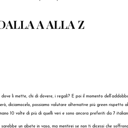
DALLA A ALLA Z
dove li mette, chi di dovere, i regali? E poi il momento dell‘addobbo
erò, diciamocelo, possiamo valutare alternative più green rispetto all
inano 10 volte di più di quelli veri e sono ancora preferiti da 7 italiani
 sarebbe un abete in vaso, ma mentirei se non ti dicessi che soffrono