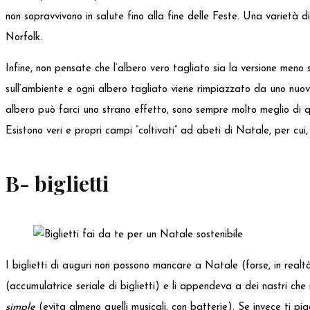
non sopravvivono in salute fino alla fine delle Feste. Una varietà 
Norfolk.
Infine, non pensate che l’albero vero tagliato sia la versione meno so
sull‘ambiente e ogni albero tagliato viene rimpiazzato da uno nuovo
albero può farci uno strano effetto, sono sempre molto meglio di que
Esistono veri e propri campi “coltivati” ad abeti di Natale, per cui,
B- biglietti
I biglietti di auguri non possono mancare a Natale (forse, in rea
(accumulatrice seriale di biglietti) e li appendeva a dei nastri che 
simple
(evita almeno quelli musicali, con batterie). Se invece ti pia