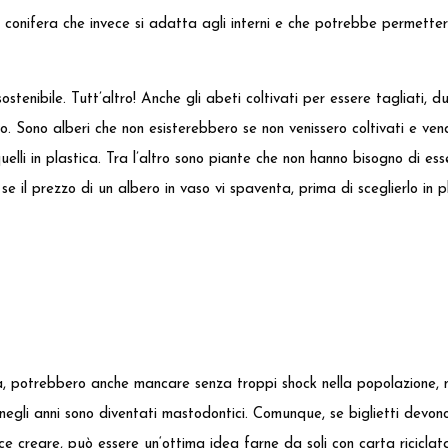
di conifera che invece si adatta agli interni e che potrebbe permetter
stenibile. Tutt’altro! Anche gli abeti coltivati per essere tagliati, du
. Sono alberi che non esisterebbero se non venissero coltivati e ven
lli in plastica. Tra l’altro sono piante che non hanno bisogno di esse
 se il prezzo di un albero in vaso vi spaventa, prima di sceglierlo in 
ltà, potrebbero anche mancare senza troppi shock nella popolazione,
negli anni sono diventati mastodontici. Comunque, se biglietti devono 
ce creare, può essere un‘ottima idea farne da soli con carta riciclata