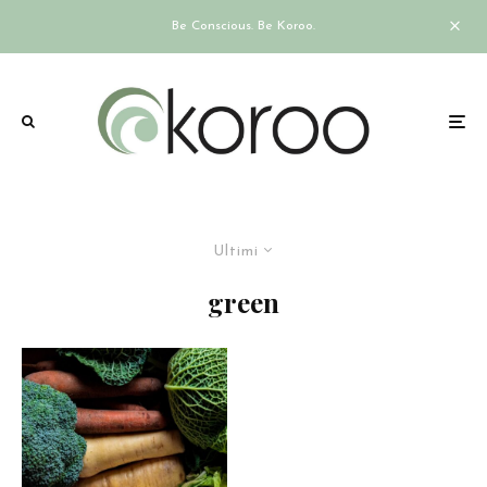
Be Conscious. Be Koroo.
Ultimi
green