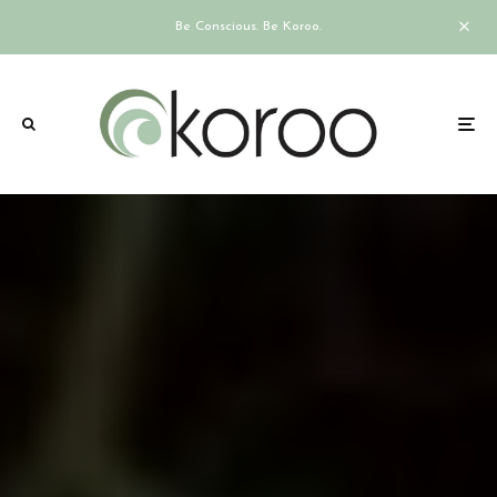
Be Conscious. Be Koroo.