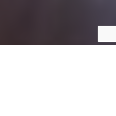
Avete mai riflettuto sul termine “tossico”? Se ci pensate bene
la radice è la stessa della parola “tosse”. Cosa accade
quando tossiamo? Semplicemente tendiamo ad espellere ciò
che il nostro organismo, in quel momento, non accetta.
Tossiche, possono essere le emozioni , le relazioni, le parole e,