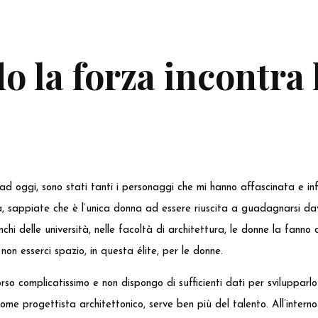
 la forza incontra 
o ad oggi, sono stati tanti i personaggi che mi hanno affascinata e i
la, sappiate che è l’unica donna ad essere riuscita a guadagnarsi dav
chi delle università, nelle facoltà di architettura, le donne la fann
non esserci spazio, in questa élite, per le donne.
orso complicatissimo e non dispongo di sufficienti dati per sviluppa
me progettista architettonico, serve ben più del talento. All’inter