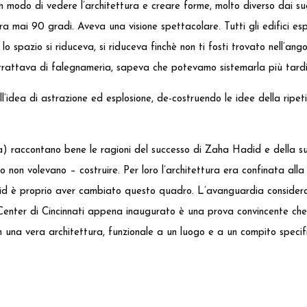
modo di vedere l’architettura e creare forme, molto diverso dai suoi
a mai 90 gradi. Aveva una visione spettacolare. Tutti gli edifici espl
o spazio si riduceva, si riduceva finchè non ti fosti trovato nell’ango
trattava di falegnameria, sapeva che potevamo sistemarla più tardi
’idea di astrazione ed esplosione, de-costruendo le idee della ripe
) raccontano bene le ragioni del successo di Zaha Hadid e della s
 non volevano – costruire. Per loro l’architettura era confinata alla
Hadid è proprio aver cambiato questo quadro. L’avanguardia consider
enter di Cincinnati appena inaugurato è una prova convincente che 
n una vera architettura, funzionale a un luogo e a un compito specifi