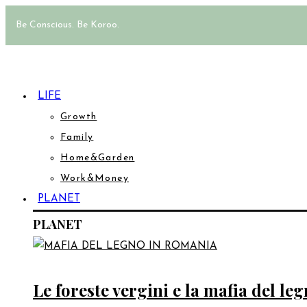
Be Conscious. Be Koroo.
LIFE
Growth
Family
Home&Garden
Work&Money
PLANET
PLANET
Le foreste vergini e la mafia del l