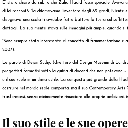
E’ stato chiaro da subito che Zaha Hadid fosse speciale. Aveva un 
di lei raccontò: “la chiamavamo l’inventore degli 89 gradi, Niente er
disegnava una scala ti avrebbe fatto battere la testa sul soffitto; l
dettagli. La sua mente stava sulle immagini più ampie: quando si 
“Sono sempre stata interessata al concetto di frammentazione e all
2007).
Le parole di Dejan Sudijc (direttore del Design Museum di Londra
progettisti formatisi sotto la guida di docenti che non potevano – o
e il suo ruolo in un clima ostile. La conquista più grande della 
costruire nel mondo reale comporta: ma il suo Contemporary Arts C
trasformarsi, senza minimamente rinunciare alle proprie ambizioni, i
Il suo stile e le sue opere